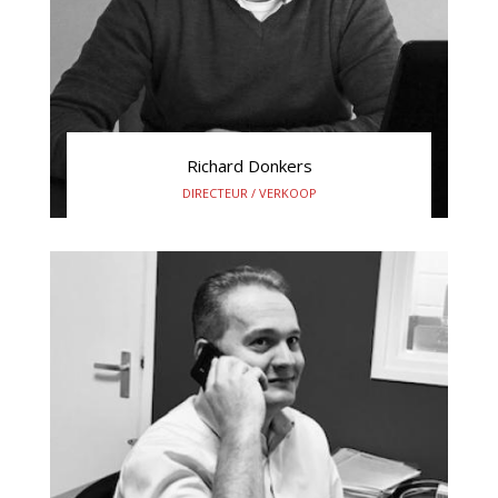
Richard Donkers
DIRECTEUR / VERKOOP
+31(0) 645 704 195
r.donkers@wedaholland.nl