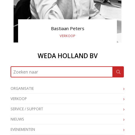
Bastiaan Peters
VERKOOP
+31(0) 645 704 196
b.peters@wedaholland.nl
WEDA HOLLAND BV
ORGANISATIE
VERKOOP
SERVICE / SUPPORT
NIEUWS
EVENEMENTEN