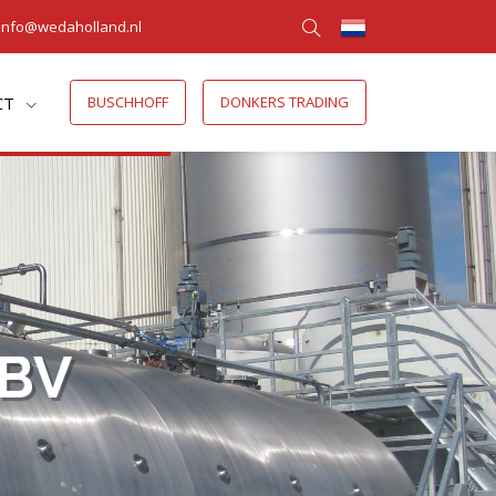
info@wedaholland.nl
CT
BUSCHHOFF
DONKERS TRADING
 BV