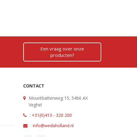
b.peters@wedaholland.nl
Een vraag over onze
producten?
CONTACT
Mountbattenweg 15, 5466 AX
Veghel
:
+31(0)413 - 320 200
:
info@wedaholland.nl