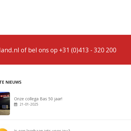
r.donkers@wedaholland.nl
and.nl
of bel ons op
+31 (0)413 - 320 200
TE NIEUWS
Onze collega Bas 50 jaar!
21-01-2025
Is een leerbaan iets voor jou?