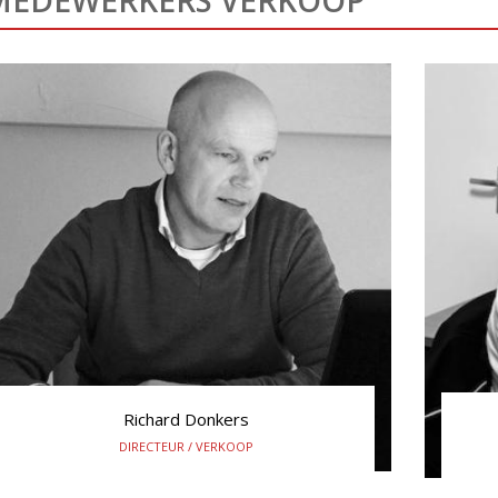
Richard Donkers
DIRECTEUR / VERKOOP
+31(0) 645 704 195