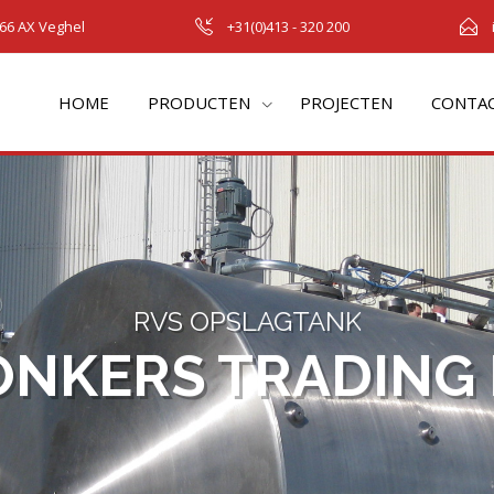
66 AX Veghel
+31(0)413 - 320 200
HOME
PRODUCTEN
PROJECTEN
CONTA
RVS OPSLAGTANK
NKERS TRADING